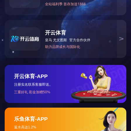
管塔、铁塔系列
太阳能光伏支架
上一篇：
格栅
公路护栏
咨询热线:
13863631588
在线咨询