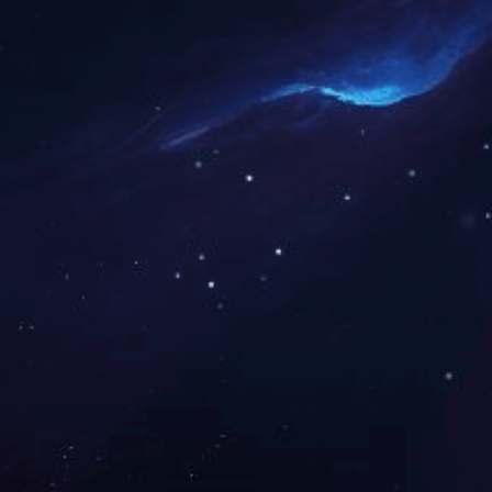
管塔、铁塔系列
太阳能光伏支架
上一篇：
公路护栏
咨询热线:
13863631588
在线咨询