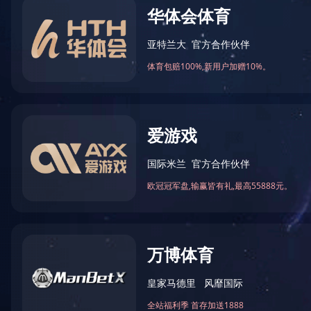
格栅系列
/ 20220218162812458