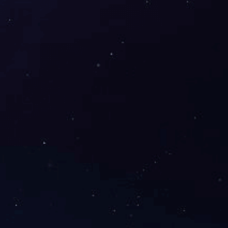
下一篇：
生产设备工艺