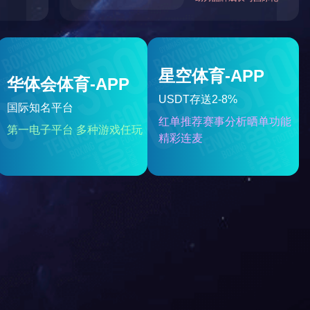
量：4183