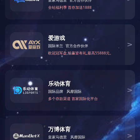
百度网盘文件链接：
https://pan.baidu.com/s/1XcyiOy01bdhNQK
提取码：8gme
上一篇：
突发环境事件应急预案