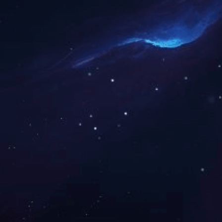
管塔、铁塔系列
上一篇：
太阳能光伏支架
公路护栏
咨询热线:
13863631588
在线咨询