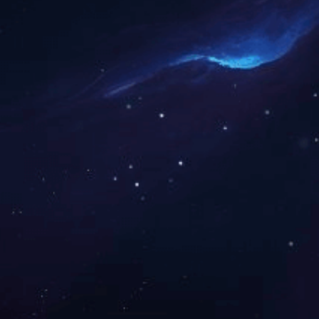
管塔、铁塔系列
上一篇：
太阳能光伏支架
公路护栏
咨询热线:
13863631588
在线咨询